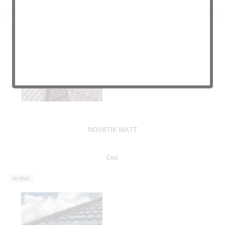
2 Produse
In stoc
NOVATIK MATT
Cod:
In stoc