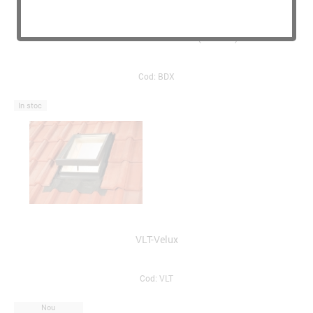
Kit de izolare termica- Velux( 55 x 78)
Cod: BDX
In stoc
VLT-Velux
Cod: VLT
Nou