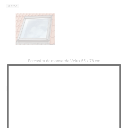
In stoc
Fereastra de mansarda Velux 55 x 78 cm
Cod: velram55
In stoc